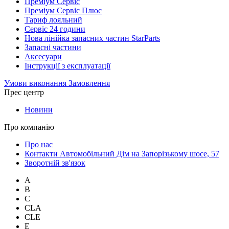
Преміум Сервіс
Преміум Сервіс Плюс
Тариф лояльний
Сервіс 24 години
Нова лінійка запасних частин StarParts
Запасні частини
Аксесуари
Інструкції з експлуатації
Умови виконання Замовлення
Прес центр
Новини
Про компанію
Про нас
Контакти Автомобільний Дім на Запорізькому шосе, 57
Зворотній зв'язок
A
B
C
CLA
CLE
E