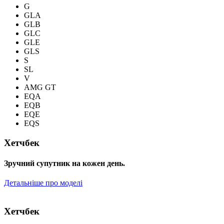
G
GLA
GLB
GLC
GLE
GLS
S
SL
V
AMG GT
EQA
EQB
EQE
EQS
Хетчбек
Зручний супутник на кожен день.
Детальніше про моделі
Хетчбек