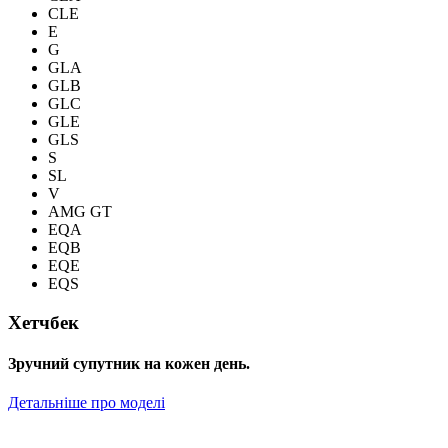
CLE
E
G
GLA
GLB
GLC
GLE
GLS
S
SL
V
AMG GT
EQA
EQB
EQE
EQS
Хетчбек
Зручний супутник на кожен день.
Детальніше про моделі