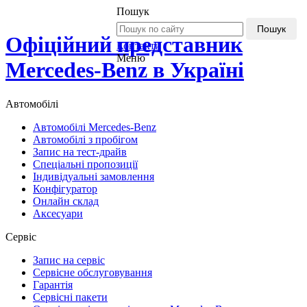
Пошук
Пошук
Офіційний представник
Контакти
Меню
Mercedes-Benz в Україні
Автомобілі
Автомобілі Mercedes-Benz
Автомобілі з пробігом
Запис на тест-драйв
Спеціальні пропозиції
Індивідуальні замовлення
Конфігуратор
Онлайн склад
Аксесуари
Сервіс
Запис на сервіс
Сервісне обслуговування
Гарантія
Сервісні пакети