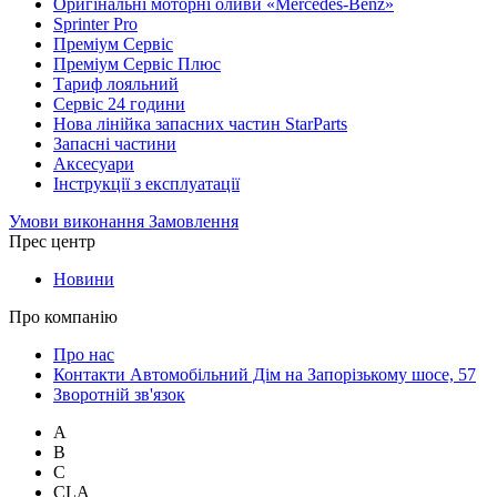
Оригінальні моторні оливи «Mercedes-Benz»
Sprinter Pro
Преміум Сервіс
Преміум Сервіс Плюс
Тариф лояльний
Сервіс 24 години
Нова лінійка запасних частин StarParts
Запасні частини
Аксесуари
Інструкції з експлуатації
Умови виконання Замовлення
Прес центр
Новини
Про компанію
Про нас
Контакти Автомобільний Дім на Запорізькому шосе, 57
Зворотній зв'язок
A
B
C
CLA