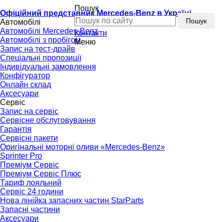
Пошук
Офіційний представник Mercedes-Benz в Україні
Пошук
Автомобілі
Автомобілі Mercedes-Benz
Контакти
Автомобілі з пробігом
Меню
Запис на тест-драйв
Спеціальні пропозиції
Індивідуальні замовлення
Конфігуратор
Онлайн склад
Аксесуари
Сервіс
Запис на сервіс
Сервісне обслуговування
Гарантія
Сервісні пакети
Оригінальні моторні оливи «Mercedes-Benz»
Sprinter Pro
Преміум Сервіс
Преміум Сервіс Плюс
Тариф лояльний
Сервіс 24 години
Нова лінійка запасних частин StarParts
Запасні частини
Аксесуари