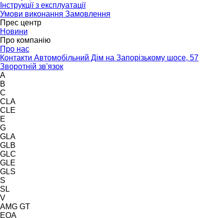
Інструкції з експлуатації
Умови виконання Замовлення
Прес центр
Новини
Про компанію
Про нас
Контакти Автомобільний Дім на Запорізькому шосе, 57
Зворотній зв'язок
A
B
C
CLA
CLE
E
G
GLA
GLB
GLC
GLE
GLS
S
SL
V
AMG GT
EQA