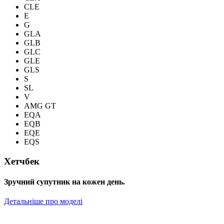
CLE
E
G
GLA
GLB
GLC
GLE
GLS
S
SL
V
AMG GT
EQA
EQB
EQE
EQS
Хетчбек
Зручний супутник на кожен день.
Детальніше про моделі