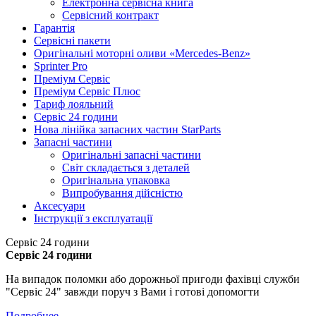
Електронна сервісна книга
Сервісний контракт
Гарантія
Сервісні пакети
Оригінальні моторні оливи «Mercedes-Benz»
Sprinter Pro
Преміум Сервіс
Преміум Сервіс Плюс
Тариф лояльний
Сервіс 24 години
Нова лінійка запасних частин StarParts
Запасні частини
Оригінальні запасні частини
Світ складається з деталей
Оригінальна упаковка
Випробування дійсністю
Аксесуари
Інструкції з експлуатації
Сервіс 24 години
Сервіс 24 години
На випадок поломки або дорожньої пригоди фахівці служби
"Сервіс 24" завжди поруч з Вами і готові допомогти
Подробнее