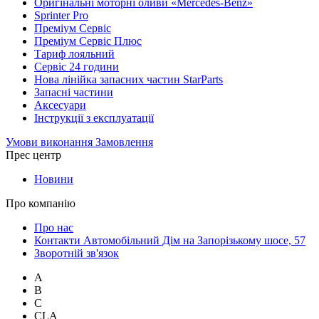
Оригінальні моторні оливи «Mercedes-Benz»
Sprinter Pro
Преміум Сервіс
Преміум Сервіс Плюс
Тариф лояльний
Сервіс 24 години
Нова лінійка запасних частин StarParts
Запасні частини
Аксесуари
Інструкції з експлуатації
Умови виконання Замовлення
Прес центр
Новини
Про компанію
Про нас
Контакти Автомобільний Дім на Запорізькому шосе, 57
Зворотній зв'язок
A
B
C
CLA