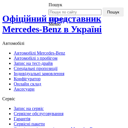
Пошук
Пошук
Офіційний представник
Контакти
Меню
Mercedes-Benz в Україні
Автомобілі
Автомобілі Mercedes-Benz
Автомобілі з пробігом
Запис на тест-драйв
Спеціальні пропозиції
Індивідуальні замовлення
Конфігуратор
Онлайн склад
Аксесуари
Сервіс
Запис на сервіс
Сервісне обслуговування
Гарантія
Сервісні пакети