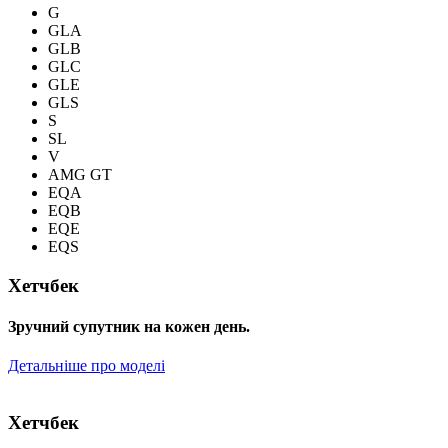
G
GLA
GLB
GLC
GLE
GLS
S
SL
V
AMG GT
EQA
EQB
EQE
EQS
Хетчбек
Зручний супутник на кожен день.
Детальніше про моделі
Хетчбек