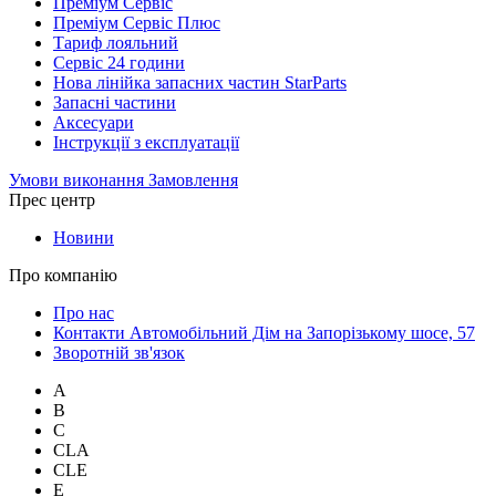
Преміум Сервіс
Преміум Сервіс Плюс
Тариф лояльний
Сервіс 24 години
Нова лінійка запасних частин StarParts
Запасні частини
Аксесуари
Інструкції з експлуатації
Умови виконання Замовлення
Прес центр
Новини
Про компанію
Про нас
Контакти Автомобільний Дім на Запорізькому шосе, 57
Зворотній зв'язок
A
B
C
CLA
CLE
E