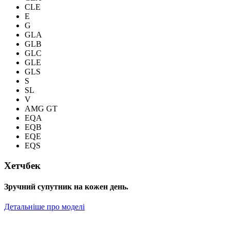
CLE
E
G
GLA
GLB
GLC
GLE
GLS
S
SL
V
AMG GT
EQA
EQB
EQE
EQS
Хетчбек
Зручний супутник на кожен день.
Детальніше про моделі