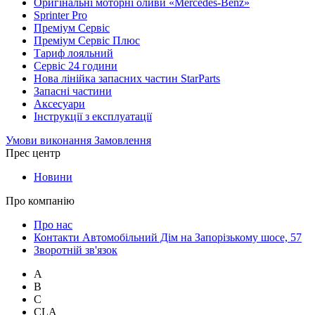
Оригінальні моторні оливи «Mercedes-Benz»
Sprinter Pro
Преміум Сервіс
Преміум Сервіс Плюс
Тариф лояльний
Сервіс 24 години
Нова лінійка запасних частин StarParts
Запасні частини
Аксесуари
Інструкції з експлуатації
Умови виконання Замовлення
Прес центр
Новини
Про компанію
Про нас
Контакти Автомобільний Дім на Запорізькому шосе, 57
Зворотній зв'язок
A
B
C
CLA