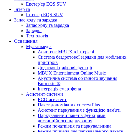
Екстер'єр EQS SUV
Інтер'єр
Інтер'єр EQS SUV
Запас ходу та зарядка
Запас ходу та зарядка
Зарядка
Технологія
Оснащення
Мультимедіа
Асистент MBUX в інтер'єрі
Система бездротової зарядки для мобільних
пристроїв
Додаткові цифрові функції
MBUX Entertainment Online Music
Акустична система об'ємного звучання
Burmester®
Інтеграція смартфона
Асистент-системи
ECO-асистент
Пакет допоміжних систем Plus
Асистент паркування з функцією пам'яті
Паркувальний пакет з функціями
дистанційного паркування
Режим початківця та паркувальника
Режим причепа для паркувального пакету