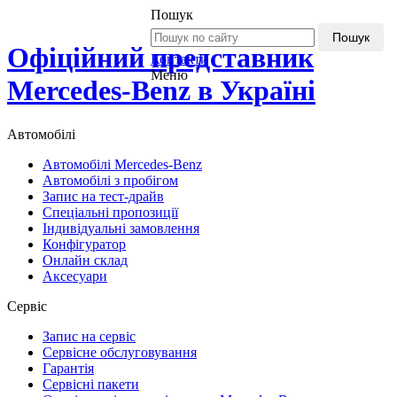
Пошук
Пошук
Офіційний представник
Контакти
Меню
Mercedes-Benz в Україні
Автомобілі
Автомобілі Mercedes-Benz
Автомобілі з пробігом
Запис на тест-драйв
Спеціальні пропозиції
Індивідуальні замовлення
Конфігуратор
Онлайн склад
Аксесуари
Сервіс
Запис на сервіс
Сервісне обслуговування
Гарантія
Сервісні пакети