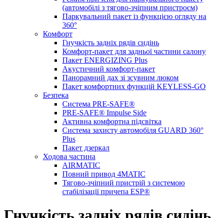
(автомобілі з тягово-зчіпним пристроєм)
Паркувальний пакет із функцією огляду на
360°
Комфорт
Гнучкість задніх рядів сидінь
Комфорт-пакет для задньої частини салону
Пакет ENERGIZING Plus
Акустичний комфорт-пакет
Панорамний дах зі зсувним люком
Пакет комфортних функцій KEYLESS-GO
Безпека
Система PRE-SAFE®
PRE-SAFE® Impulse Side
Активна комфортна підсвітка
Система захисту автомобіля GUARD 360°
Plus
Пакет дзеркал
Ходова частина
AIRMATIC
Повний привод 4MATIC
Тягово-зчіпний пристрій з системою
стабілізації причепа ESP®
Гнучкість задніх рядів сидінь