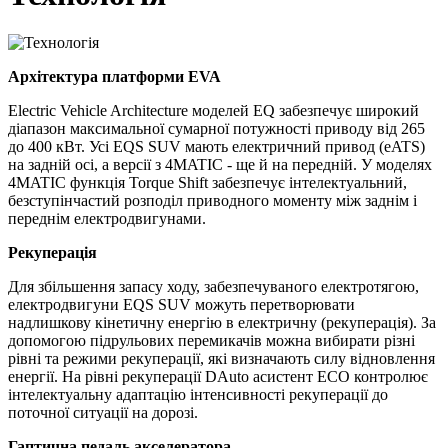
Архітектура платформи EVA
Electric Vehicle Architecture моделей EQ забезпечує широкий
діапазон максимальної сумарної потужності приводу від 265
до 400 кВт. Усі EQS SUV мають електричний привод (eATS)
на задній осі, а версії з 4MATIC - ще й на передній. У моделях
4MATIC функція Torque Shift забезпечує інтелектуальний,
безступінчастий розподіл приводного моменту між заднім і
переднім електродвигунами.
Рекуперація
Для збільшення запасу ходу, забезпечуваного електротягою,
електродвигуни EQS SUV можуть перетворювати
надлишкову кінетичну енергію в електричну (рекуперація). За
допомогою підрульових перемикачів можна вибирати різні
рівні та режими рекуперації, які визначають силу відновлення
енергії. На рівні рекуперації DAuto асистент ECO контролює
інтелектуальну адаптацію інтенсивності рекуперації до
поточної ситуації на дорозі.
Гаптична педаль акселератора