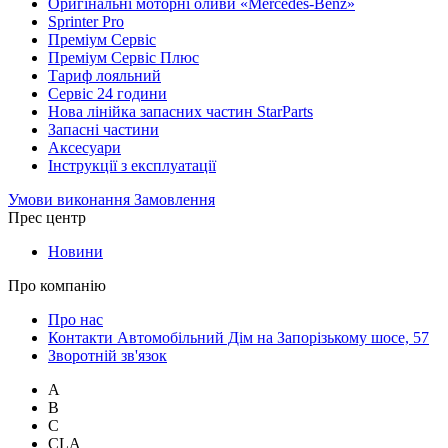
Оригінальні моторні оливи «Mercedes-Benz»
Sprinter Pro
Преміум Сервіс
Преміум Сервіс Плюс
Тариф лояльний
Сервіс 24 години
Нова лінійка запасних частин StarParts
Запасні частини
Аксесуари
Інструкції з експлуатації
Умови виконання Замовлення
Прес центр
Новини
Про компанію
Про нас
Контакти Автомобільний Дім на Запорізькому шосе, 57
Зворотній зв'язок
A
B
C
CLA