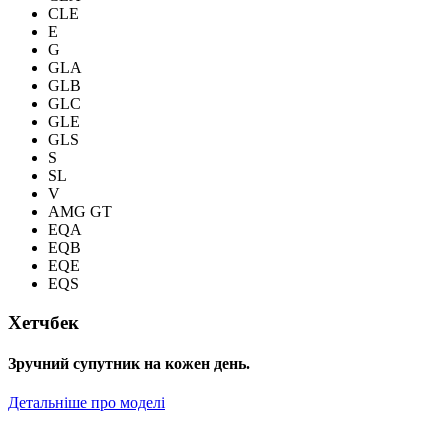
CLE
E
G
GLA
GLB
GLC
GLE
GLS
S
SL
V
AMG GT
EQA
EQB
EQE
EQS
Хетчбек
Зручний супутник на кожен день.
Детальніше про моделі