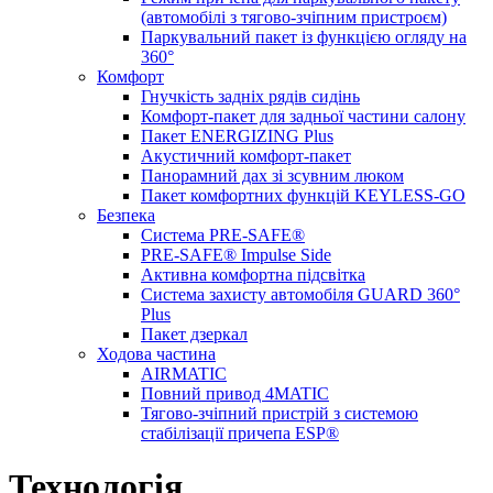
(автомобілі з тягово-зчіпним пристроєм)
Паркувальний пакет із функцією огляду на
360°
Комфорт
Гнучкість задніх рядів сидінь
Комфорт-пакет для задньої частини салону
Пакет ENERGIZING Plus
Акустичний комфорт-пакет
Панорамний дах зі зсувним люком
Пакет комфортних функцій KEYLESS-GO
Безпека
Система PRE-SAFE®
PRE-SAFE® Impulse Side
Активна комфортна підсвітка
Система захисту автомобіля GUARD 360°
Plus
Пакет дзеркал
Ходова частина
AIRMATIC
Повний привод 4MATIC
Тягово-зчіпний пристрій з системою
стабілізації причепа ESP®
Технологія