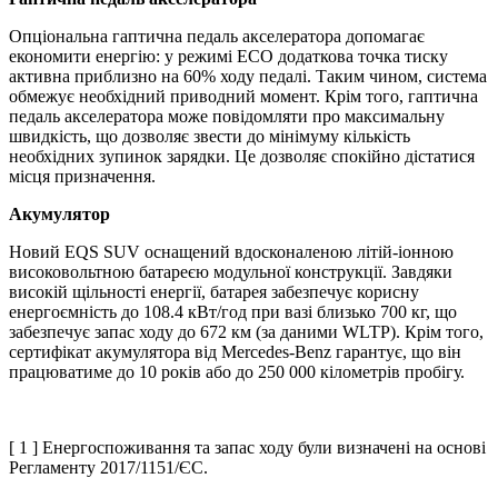
Опціональна гаптична педаль акселератора допомагає
економити енергію: у режимі ECO додаткова точка тиску
активна приблизно на 60% ходу педалі. Таким чином, система
обмежує необхідний приводний момент. Крім того, гаптична
педаль акселератора може повідомляти про максимальну
швидкість, що дозволяє звести до мінімуму кількість
необхідних зупинок зарядки. Це дозволяє спокійно дістатися
місця призначення.
Акумулятор
Новий EQS SUV оснащений вдосконаленою літій-іонною
високовольтною батареєю модульної конструкції. Завдяки
високій щільності енергії, батарея забезпечує корисну
енергоємність до 108.4 кВт/год при вазі близько 700 кг, що
забезпечує запас ходу до 672 км (за даними WLTP). Крім того,
сертифікат акумулятора від Mercedes-Benz гарантує, що він
працюватиме до 10 років або до 250 000 кілометрів пробігу.
[ 1 ] Енергоспоживання та запас ходу були визначені на основі
Регламенту 2017/1151/ЄС.