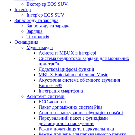
Екстер'єр EQS SUV
Інтер'єр
Інтер'єр EQS SUV
Запас ходу та зарядка
Запас ходу та зарядка
Зарядка
Технологія
Оснащення
Мультимедіа
Асистент MBUX в інтер'єрі
Система бездротової зарядки для мобільних
пристроїв
Додаткові цифрові функції
MBUX Entertainment Online Music
Акустична система об'ємного звучання
Burmester®
Інтеграція смартфона
Асистент-системи
ECO-асистент
Пакет допоміжних систем Plus
Асистент паркування з функцією пам'яті
Паркувальний пакет з функціями
дистанційного паркування
Режим початківця та паркувальника
Режим причепа для паркувального пакету