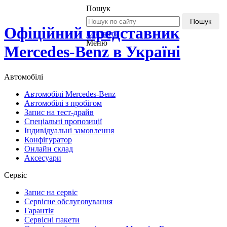
Пошук
Пошук
Офіційний представник
Контакти
Меню
Mercedes-Benz в Україні
Автомобілі
Автомобілі Mercedes-Benz
Автомобілі з пробігом
Запис на тест-драйв
Спеціальні пропозиції
Індивідуальні замовлення
Конфігуратор
Онлайн склад
Аксесуари
Сервіс
Запис на сервіс
Сервісне обслуговування
Гарантія
Сервісні пакети