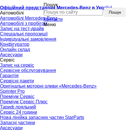
Пошук
Офіційний представник Mercedes-Benz в Україні
Пошук
Автомобілі
Автомобілі Mercedes-Benz
Контакти
Автомобілі з пробігом
Меню
Запис на тест-драйв
Спеціальні пропозиції
Індивідуальні замовлення
Конфігуратор
Онлайн склад
Аксесуари
Сервіс
Запис на сервіс
Сервісне обслуговування
Гарантія
Сервісні пакети
Оригінальні моторні оливи «Mercedes-Benz»
Sprinter Pro
Преміум Сервіс
Преміум Сервіс Плюс
Тариф лояльний
Сервіс 24 години
Нова лінійка запасних частин StarParts
Запасні частини
Аксесуари