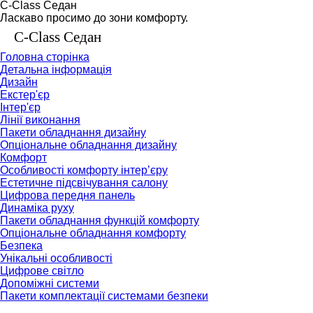
C-Class Седан
Ласкаво просимо до зони комфорту.
C-Class Седан
Головна сторінка
Детальна інформація
Дизайн
Екстер'єр
Інтер'єр
Лінії виконання
Пакети обладнання дизайну
Опціональне обладнання дизайну
Комфорт
Особливості комфорту інтер’єру
Естетичне підсвічування салону
Цифрова передня панель
Динаміка руху
Пакети обладнання функцій комфорту
Опціональне обладнання комфорту
Безпека
Унікальні особливості
Цифрове світло
Допоміжні системи
Пакети комплектації системами безпеки