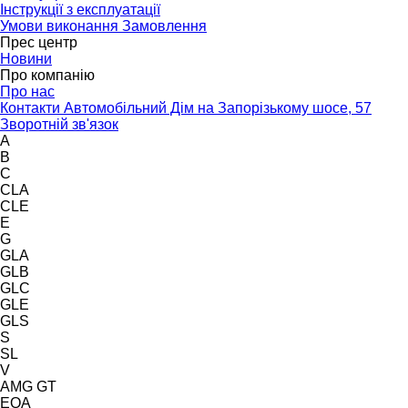
Інструкції з експлуатації
Умови виконання Замовлення
Прес центр
Новини
Про компанію
Про нас
Контакти Автомобільний Дім на Запорізькому шосе, 57
Зворотній зв'язок
A
B
C
CLA
CLE
E
G
GLA
GLB
GLC
GLE
GLS
S
SL
V
AMG GT
EQA