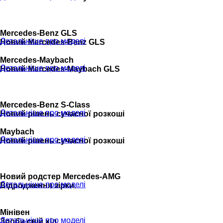
Mercedes-Benz GLS
Детальніше про моделі
Новий Mercedes-Benz GLS
Mercedes-Maybach
Детальніше про моделі
Новий Mercedes-Maybach GLS
Mercedes-Benz S-Class
Детальніше про моделі
Новий рівень сучасної розкоші
Maybach
Детальніше про моделі
Новий рівень сучасної розкоші
Новий родстер Mercedes-AMG
Детальніше про моделі
Відродження зірки.
Мінівен
Детальніше про моделі
Зроби свій хід.