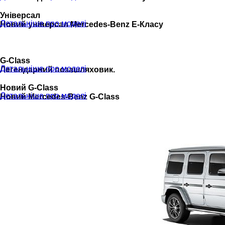
Універсал
Детальніше про моделі
Новий універсал Mercedes-Benz E-Класу
G-Class
Детальніше про моделі
Легендарний позашляховик.
Новий G-Class
Детальніше про моделі
Новий Mercedes-Benz G-Class