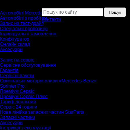
A
Пошук
Автомобілі
B
Пошук
Автомобілі Mercedes-Benz
C
Автомобілі з пробігом
CLA
Контакти
Запис на тест-драйв
CLE
Меню
Спеціальні пропозиції
E
Індивідуальні замовлення
G
Конфігуратор
GLA
Онлайн склад
GLB
Аксесуари
GLC
Сервіс
GLE
Запис на сервіс
GLS
Сервісне обслуговування
S
Гарантія
SL
Сервісні пакети
V
Оригінальні моторні оливи «Mercedes-Benz»
AMG GT
Sprinter Pro
EQA
Преміум Сервіс
EQB
Преміум Сервіс Плюс
EQE
Тариф лояльний
EQS
Сервіс 24 години
Хетчбек
Детальніше про моделі
Нова лінійка запасних частин StarParts
Зручний супутник на кожен день.
Запасні частини
Аксесуари
Інструкції з експлуатації
Хетчбек