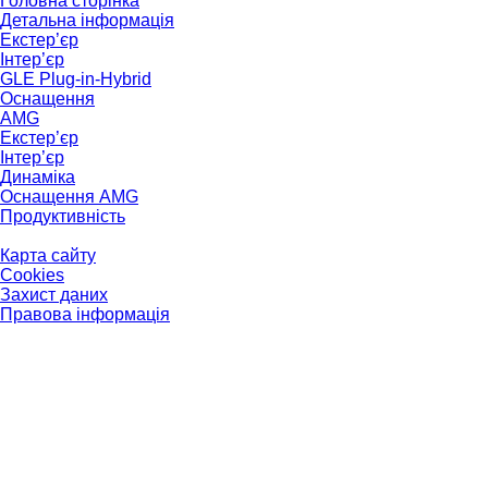
Головна сторінка
Детальна інформація
Екстер’єр
Інтер’єр
GLE Plug-in-Hybrid
Оснащення
AMG
Екстер’єр
Інтер’єр
Динаміка
Оснащення AMG
Продуктивність
Карта сайту
Cookies
Захист даних
Правова інформація