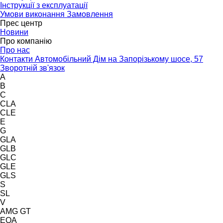
Інструкції з експлуатації
Умови виконання Замовлення
Прес центр
Новини
Про компанію
Про нас
Контакти Автомобільний Дім на Запорізькому шосе, 57
Зворотній зв'язок
A
B
C
CLA
CLE
E
G
GLA
GLB
GLC
GLE
GLS
S
SL
V
AMG GT
EQA