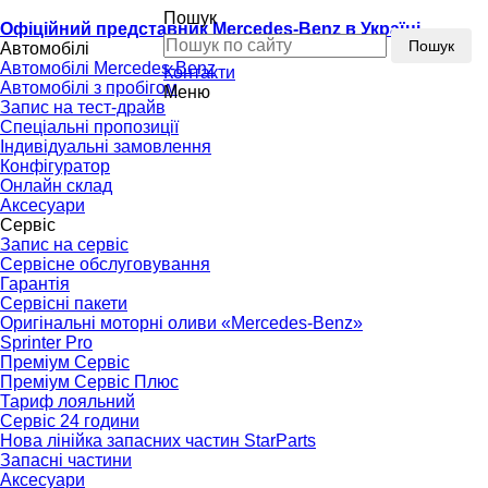
Пошук
Офіційний представник Mercedes-Benz в Україні
Пошук
Автомобілі
Автомобілі Mercedes-Benz
Контакти
Автомобілі з пробігом
Меню
Запис на тест-драйв
Спеціальні пропозиції
Індивідуальні замовлення
Конфігуратор
Онлайн склад
Аксесуари
Сервіс
Запис на сервіс
Сервісне обслуговування
Гарантія
Сервісні пакети
Оригінальні моторні оливи «Mercedes-Benz»
Sprinter Pro
Преміум Сервіс
Преміум Сервіс Плюс
Тариф лояльний
Сервіс 24 години
Нова лінійка запасних частин StarParts
Запасні частини
Аксесуари