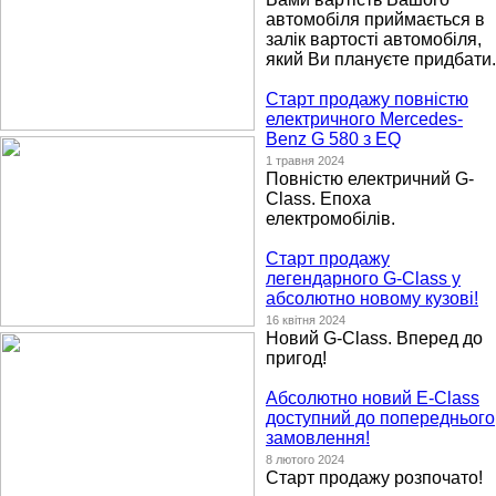
автомобіля приймається в
залік вартості автомобіля,
який Ви плануєте придбати.
Старт продажу повністю
електричного Mercedes-
Benz G 580 з EQ
1 травня 2024
Повністю електричний G-
Class. Епоха
електромобілів.
Старт продажу
легендарного G-Class у
абсолютно новому кузові!
16 квітня 2024
Новий G-Class. Вперед до
пригод!
Абсолютно новий Е-Class
доступний до попереднього
замовлення!
8 лютого 2024
Старт продажу розпочато!