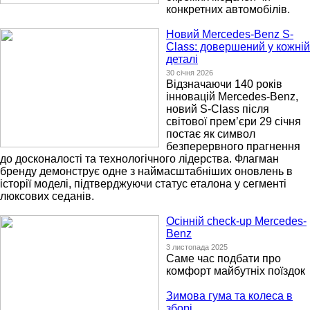
конкретних автомобілів.
Новий Mercedes-Benz S-
Class: довершений у кожній
деталі
30 січня 2026
Відзначаючи 140 років
інновацій Mercedes-Benz,
новий S-Class після
світової прем’єри 29 січня
постає як символ
безперервного прагнення
до досконалості та технологічного лідерства. Флагман
бренду демонструє одне з наймасштабніших оновлень в
історії моделі, підтверджуючи статус еталона у сегменті
люксових седанів.
Осінній check-up Mercedes-
Benz
3 листопада 2025
Саме час подбати про
комфорт майбутніх поїздок
Зимова гума та колеса в
зборі