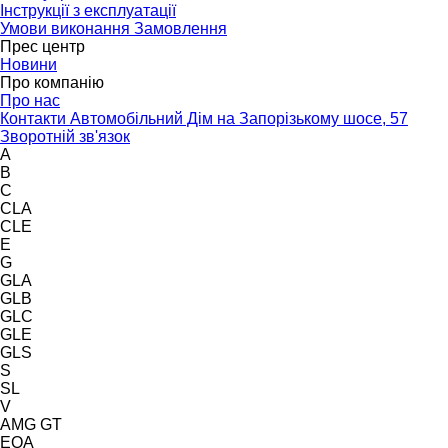
Інструкції з експлуатації
Умови виконання Замовлення
Прес центр
Новини
Про компанію
Про нас
Контакти Автомобільний Дім на Запорізькому шосе, 57
Зворотній зв'язок
A
B
C
CLA
CLE
E
G
GLA
GLB
GLC
GLE
GLS
S
SL
V
AMG GT
EQA