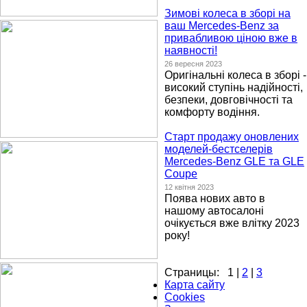
Зимові колеса в зборі на
ваш Mercedes-Benz за
привабливою ціною вже в
наявності!
26 вересня 2023
Оригінальні колеса в зборі -
високий ступінь надійності,
безпеки, довговічності та
комфорту водіння.
Старт продажу оновлених
моделей-бестселерів
Mercedes-Benz GLE та GLE
Coupe
12 квітня 2023
Поява нових авто в
нашому автосалоні
очікується вже влітку 2023
року!
Страницы:
1
|
2
|
3
Карта сайту
Cookies