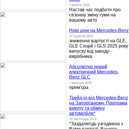
3 жовтня 2025
Настав час подбати про
сезонну зміну гуми на
вашому авто
Нові ціни на Mercedes-Benz
27 вересня 2025
зниження вартості на GLE,
GLE Coupé і GLS 2025 року
випуску від заводу-
виробника.
Абсолютно новий
електричний Mercedes-
Benz GLC
7 вересня 2025
прем'єра
Трейд-ін від Mercedes-Benz
на Запорізькому. Програма
викупу та обміну
автомобіля*
20 листопада 2024
*Заздалегідь узгоджена з
Вами вартість Вашого