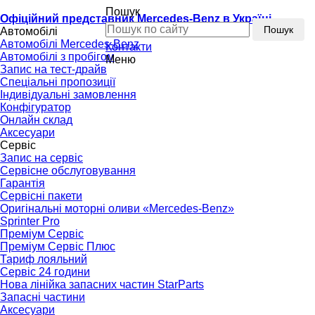
Пошук
Офіційний представник Mercedes-Benz в Україні
Пошук
Автомобілі
Автомобілі Mercedes-Benz
Контакти
Автомобілі з пробігом
Меню
Запис на тест-драйв
Спеціальні пропозиції
Індивідуальні замовлення
Конфігуратор
Онлайн склад
Аксесуари
Сервіс
Запис на сервіс
Сервісне обслуговування
Гарантія
Сервісні пакети
Оригінальні моторні оливи «Mercedes-Benz»
Sprinter Pro
Преміум Сервіс
Преміум Сервіс Плюс
Тариф лояльний
Сервіс 24 години
Нова лінійка запасних частин StarParts
Запасні частини
Аксесуари