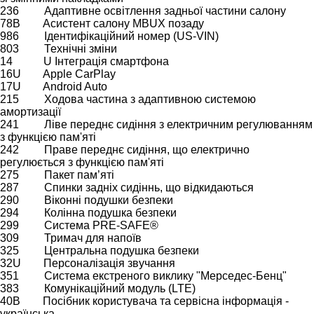
236 Адаптивне освітлення задньої частини салону
78B Асистент салону MBUX позаду
986 Ідентифікаційний номер (US-VIN)
803 Технічні зміни
14 U Інтеграція смартфона
16U Apple CarPlay
17U Android Auto
215 Ходова частина з адаптивною системою
амортизації
241 Ліве переднє сидіння з електричним регулюванням
з функцією пам'яті
242 Праве переднє сидіння, що електрично
регулюється з функцією пам'яті
275 Пакет пам’яті
287 Спинки задніх сидіннь, що відкидаються
290 Віконні подушки безпеки
294 Колінна подушка безпеки
299 Система PRE-SAFE®
309 Тримач для напоїв
325 Центральна подушка безпеки
32U Персоналізація звучання
351 Система екстреного виклику "Мерседес-Бенц"
383 Комунікаційний модуль (LTE)
40B Посібник користувача та сервісна інформація -
українська