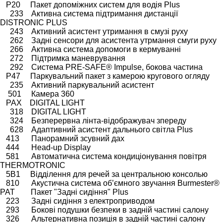
P20 Пакет допоміжних систем для водія Plus
233 Активна система підтримання дистанції
DISTRONIC PLUS
243 Активний асистент утримання в смузі руху
262 Задні сенсори для асистента утрмання смуги руху
266 Активна система допомоги в кермуванні
272 Підтримка маневрування
292 Система PRE-SAFE® Impulse, бокова частина
P47 Паркувальний пакет з камерою кругового огляду
235 Активний паркувальний асистент
501 Камера 360
PAX DIGITAL LIGHT
318 DIGITAL LIGHT
324 Безперервна лінта-відображувач зпереду
628 Адаптивний асистент дальнього світла Plus
413 Панорамний зсувний дах
444 Head-up Display
581 Автоматична система кондиціонування повітря
THERMOTRONIC
5B1 Відділення для речей за центральною консолью
810 Акустична система об’ємного звучання Burmester®
PAT Пакет "Задні сидіння" Plus
223 Задні сидіння з електроприводом
293 Бокові подушки безпеки в задній частині салону
326 Альтернативна позиція в задній частині салону