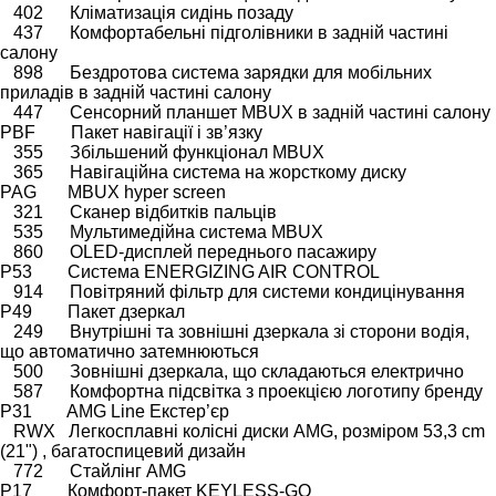
402 Кліматизація сидінь позаду
437 Комфортабельні підголівники в задній частині
салону
898 Бездротова система зарядки для мобільних
приладів в задній частині салону
447 Сенсорний планшет MBUX в задній частині салону
PBF Пакет навігації і зв’язку
355 Збільшений функціонал MBUX
365 Навігаційна система на жорсткому диску
PAG MBUX hyper screen
321 Сканер відбитків пальців
535 Мультимедійна система MBUX
860 OLED-дисплей переднього пасажиру
P53 Система ENERGIZING AIR CONTROL
914 Повітряний фільтр для системи кондицінування
P49 Пакет дзеркал
249 Внутрішні та зовнішні дзеркала зі сторони водія,
що автоматично затемнюються
500 Зовнішні дзеркала, що складаються електрично
587 Комфортна підсвітка з проекцією логотипу бренду
P31 AMG Line Екстер’єр
RWX Легкосплавні колісні диски AMG, розміром 53,3 cm
(21") , багатоспицевий дизайн
772 Стайлінг AMG
P17 Комфорт-пакет KEYLESS-GO