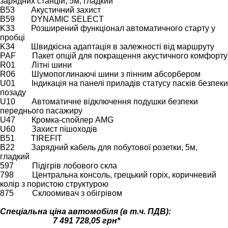
зарядних станцій, 5м, гладкий
B53 Акустичний захист
B59 DYNAMIC SELECT
K33 Розширений функціонал автоматичного старту у
пробці
K34 Швидкісна адаптація в залежності від маршруту
PAF Пакет опцій для покращення акустичного комфорту
R01 Літні шини
R06 Шумопоглинаючі шини з пінним абсорбером
U01 Індикація на панелі приладів статусу пасків безпеки
позаду
U10 Автоматичне відключення подушки безпеки
переднього пасажиру
U47 Кромка-спойлер AMG
U60 Захист пішоходів
B51 TIREFIT
B22 Зарядний кабель для побутової розетки, 5м,
гладкий
597 Підігрів лобового скла
798 Центральна консоль, грецький горіх, коричневий
колір з пористою структурою
875 Склоомивач з обігрівом
Спеціальна ціна автомобіля (в т.ч. ПДВ):
7 491 728,05 грн*