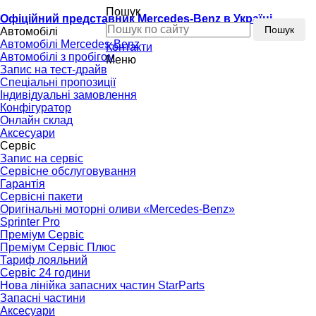
Пошук
Офіційний представник Mercedes-Benz в Україні
Пошук
Автомобілі
Автомобілі Mercedes-Benz
Контакти
Автомобілі з пробігом
Меню
Запис на тест-драйв
Спеціальні пропозиції
Індивідуальні замовлення
Конфігуратор
Онлайн склад
Аксесуари
Сервіс
Запис на сервіс
Сервісне обслуговування
Гарантія
Сервісні пакети
Оригінальні моторні оливи «Mercedes-Benz»
Sprinter Pro
Преміум Сервіс
Преміум Сервіс Плюс
Тариф лояльний
Сервіс 24 години
Нова лінійка запасних частин StarParts
Запасні частини
Аксесуари