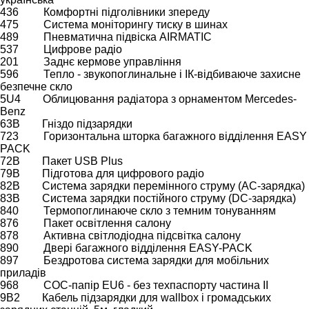
436 Комфортні підголівники зпереду
475 Система моніторингу тиску в шинах
489 Пневматична підвіска AIRMATIC
537 Цифрове радіо
201 Заднє кермове управління
596 Тепло - звукопоглинальне і ІК-відбиваюче захисне
безпечне скло
5U4 Облицювання радіатора з орнаментом Mercedes-
Benz
63B Гніздо підзарядки
723 Горизонтальна шторка багажного відділення EASY
PACK
72B Пакет USB Plus
79B Підготова для цифрового радіо
82B Система зарядки перемінного струму (АС-зарядка)
83B Система зарядки постійного струму (DC-зарядка)
840 Термопоглинаюче скло з темним тонуванням
876 Пакет освітлення салону
878 Активна світлодіодна підсвітка салону
890 Двері багажного відділення EASY-PACK
897 Бездротова система зарядки для мобільних
приладів
968 COC-папір EU6 - без техпаспорту частина II
9B2 Кабель підзарядки для wallbox і громадських