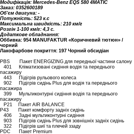
Модифікація: Mercedes-Benz EQS 580 4MATIC
Заказ: 0352600189
Об’єм двигуна: -
Потужність: 523 к.с
Максимальна швидкість: 210 км/г
Розгін 1-100 км/г: 4,3 с.
Додаткове обладнання:
Оббивка: 954 MANUFAKTUR «Коричневий тютюн» /
чорний
Лакофарбове покриття: 197 Чорний обсидіан
PBS Пакет ENERGIZING для передньої частини салону
401 Кліматизовані сидіння водія та переднього
пасажиру
443 Підігрів рульового колеса
902 Підігрів сидінь Plus для водія та переднього
пасажира
399 Мультиконтурні сидіння водія та переднього
пасажиру
P21 Пакет AIR BALANCE
P43 Пакет комфорту задніх сидінь
406 Задні мультиконтурні сидіння
903 Підігрів сидінь Plus для зовнішніх задніх сидінь
322 Підігрів шиї та плечей ззаду
PDC Пакет Premium