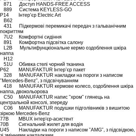
871 Доступ HANDS-FREE ACCESS
889 Система KEYLESS-GO
P14 Інтер’єр Electric Art
B62
431 Підкермові перемикачі передач з гальванічним
покриттям
7U2 Комфортні сидіння
891 Комфортна підсвітка салону
L2B Мультифунцкіональне кермо оздоблення шкіра
наппа
H12
51U Обивка стелі чорний тканина
P62 MANUFAKTUR Інтер’єр пакет
328 MANUFAKTUR накладки на пороги з написом
"Mercedes-Benz", з підсвічуванням
418 MANUFAKTUR кермове колесо, оздоблення шкіра
наппа, двокольорова
C50 MANUFAKTUR напис "хром" глянець на
центральной консолі, зпереду
C06 MANUFAKTUR подушки підголівників з вишитою
зіркою Mercedes-Benz
77B MBUX інтер'єр-асистент
70B Сигнальний жилет для водія
U45 Накладки на пороги з написом "AMG", з підсвідкою,
зі змінними накладками