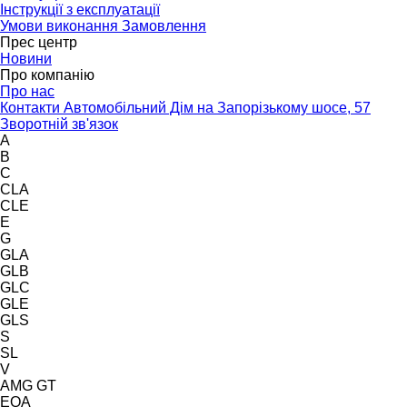
Інструкції з експлуатації
Умови виконання Замовлення
Прес центр
Новини
Про компанію
Про нас
Контакти Автомобільний Дім на Запорізькому шосе, 57
Зворотній зв'язок
A
B
C
CLA
CLE
E
G
GLA
GLB
GLC
GLE
GLS
S
SL
V
AMG GT
EQA