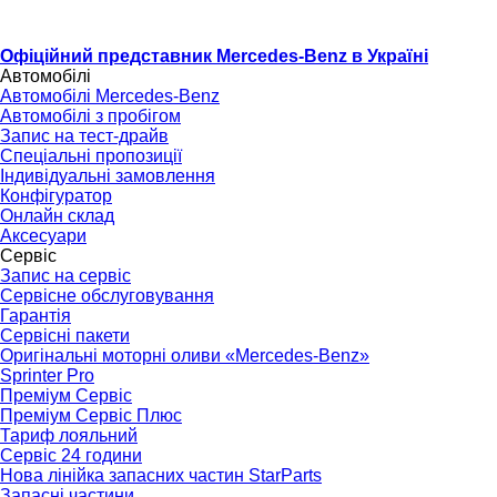
Офіційний представник Mercedes-Benz в Україні
Автомобілі
Автомобілі Mercedes-Benz
Автомобілі з пробігом
Запис на тест-драйв
Спеціальні пропозиції
Індивідуальні замовлення
Конфігуратор
Онлайн склад
Аксесуари
Сервіс
Запис на сервіс
Сервісне обслуговування
Гарантія
Сервісні пакети
Оригінальні моторні оливи «Mercedes-Benz»
Sprinter Pro
Преміум Сервіс
Преміум Сервіс Плюс
Тариф лояльний
Сервіс 24 години
Нова лінійка запасних частин StarParts
Запасні частини