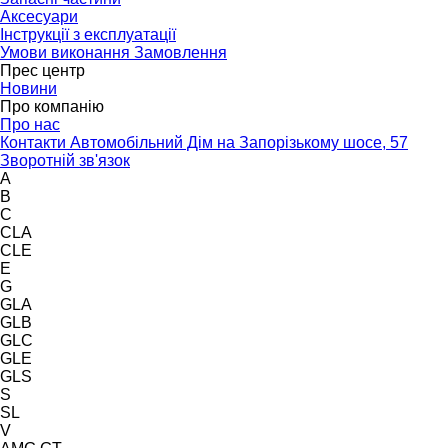
Аксесуари
Інструкції з експлуатації
Умови виконання Замовлення
Прес центр
Новини
Про компанію
Про нас
Контакти Автомобільний Дім на Запорізькому шосе, 57
Зворотній зв'язок
A
B
C
CLA
CLE
E
G
GLA
GLB
GLC
GLE
GLS
S
SL
V