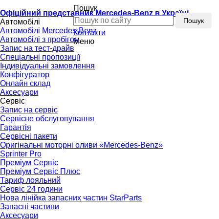
Пошук
Офіційний представник Mercedes-Benz в Україні
Пошук
Автомобілі
Автомобілі Mercedes-Benz
Контакти
Автомобілі з пробігом
Меню
Запис на тест-драйв
Спеціальні пропозиції
Індивідуальні замовлення
Конфігуратор
Онлайн склад
Аксесуари
Сервіс
Запис на сервіс
Сервісне обслуговування
Гарантія
Сервісні пакети
Оригінальні моторні оливи «Mercedes-Benz»
Sprinter Pro
Преміум Сервіс
Преміум Сервіс Плюс
Тариф лояльний
Сервіс 24 години
Нова лінійка запасних частин StarParts
Запасні частини
Аксесуари