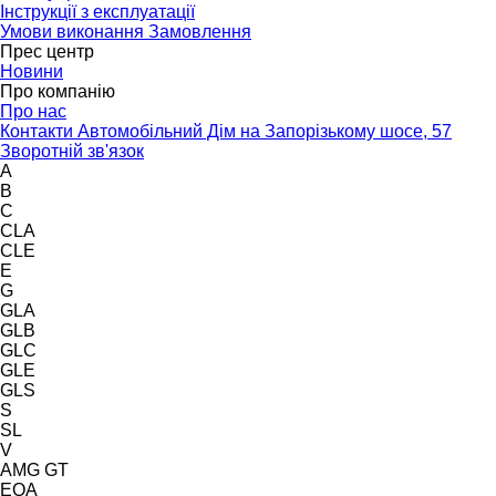
Інструкції з експлуатації
Умови виконання Замовлення
Прес центр
Новини
Про компанію
Про нас
Контакти Автомобільний Дім на Запорізькому шосе, 57
Зворотній зв'язок
A
B
C
CLA
CLE
E
G
GLA
GLB
GLC
GLE
GLS
S
SL
V
AMG GT
EQA