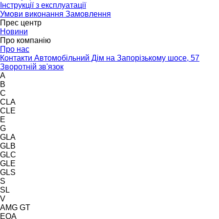
Інструкції з експлуатації
Умови виконання Замовлення
Прес центр
Новини
Про компанію
Про нас
Контакти Автомобільний Дім на Запорізькому шосе, 57
Зворотній зв'язок
A
B
C
CLA
CLE
E
G
GLA
GLB
GLC
GLE
GLS
S
SL
V
AMG GT
EQA