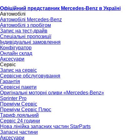
Офіційний представник Mercedes-Benz в Україні
Автомобілі
Автомобілі Mercedes-Benz
Автомобілі з пробігом
Запис на тест-драйв
Спеціальні пропозиції
Індивідуальні замовлення
Конфігуратор
Онлайн склад
Аксесуари
Сервіс
Запис на сервіс
Сервісне обслуговування
Гарантія
Сервісні пакети
Оригінальні моторні оливи «Mercedes-Benz»
Sprinter Pro
Преміум Сервіс
Преміум Сервіс Плюс
Тариф лояльний
Сервіс 24 години
Нова лінійка запасних частин StarParts
Запасні частини
Аксесуари