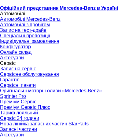
Офіційний представник Mercedes-Benz в Україні
Автомобілі
Автомобілі Mercedes-Benz
Автомобілі з пробігом
Запис на тест-драйв
Спеціальні пропозиції
Індивідуальні замовлення
Конфігуратор
Онлайн склад
Аксесуари
Сервіс
Запис на сервіс
Сервісне обслуговування
Гарантія
Сервісні пакети
Оригінальні моторні оливи «Mercedes-Benz»
Sprinter Pro
Преміум Сервіс
Преміум Сервіс Плюс
Тариф лояльний
Сервіс 24 години
Нова лінійка запасних частин StarParts
Запасні частини
Аксесуари