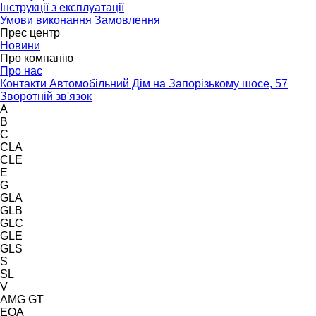
Інструкції з експлуатації
Умови виконання Замовлення
Прес центр
Новини
Про компанію
Про нас
Контакти Автомобільний Дім на Запорізькому шосе, 57
Зворотній зв'язок
A
B
C
CLA
CLE
E
G
GLA
GLB
GLC
GLE
GLS
S
SL
V
AMG GT
EQA