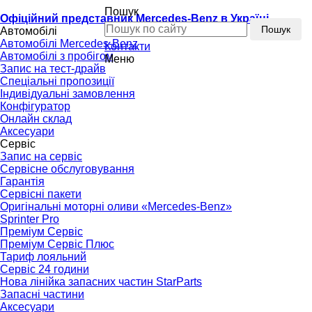
Пошук
Офіційний представник Mercedes-Benz в Україні
Пошук
Автомобілі
Автомобілі Mercedes-Benz
Контакти
Автомобілі з пробігом
Меню
Запис на тест-драйв
Спеціальні пропозиції
Індивідуальні замовлення
Конфігуратор
Онлайн склад
Аксесуари
Сервіс
Запис на сервіс
Сервісне обслуговування
Гарантія
Сервісні пакети
Оригінальні моторні оливи «Mercedes-Benz»
Sprinter Pro
Преміум Сервіс
Преміум Сервіс Плюс
Тариф лояльний
Сервіс 24 години
Нова лінійка запасних частин StarParts
Запасні частини
Аксесуари