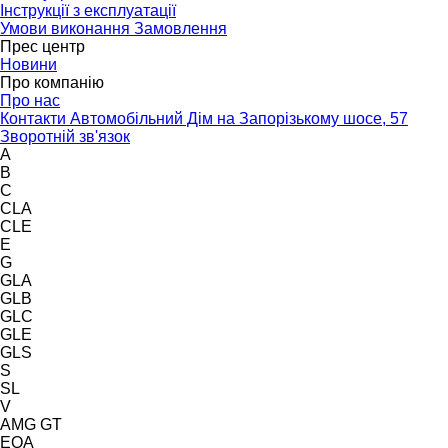
Інструкції з експлуатації
Умови виконання Замовлення
Прес центр
Новини
Про компанію
Про нас
Контакти Автомобільний Дім на Запорізькому шосе, 57
Зворотній зв'язок
A
B
C
CLA
CLE
E
G
GLA
GLB
GLC
GLE
GLS
S
SL
V
AMG GT
EQA