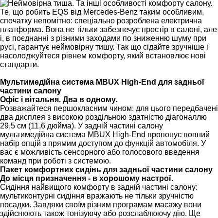
Те, що робить EQS від Mercedes-Benz таким особливим,
спочатку непомітно: спеціально розроблена електрична
платформа. Вона не тільки забезпечує простір в салоні, але
і, в поєднанні з різними заходами по зниженню шуму при
русі, гарантує неймовірну тишу. Так що сідайте зручніше і
насолоджуйтеся рівнем комфорту, який встановлює нові
стандарти.
Мультимедійна система MBUX High-End для задньої
частини салону
Офіс і вітальня. Два в одному.
Розважайтеся першокласним чином: для цього передбачені
два дисплея з високою роздільною здатністю діагоналлю
29,5 см (11,6 дюйма). У задній частині салону
мультимедійна система MBUX High-End пропонує повний
набір опцій з прямим доступом до функцій автомобіля. У
вас є можливість сенсорного або голосового введення
команд при роботі з системою.
Пакет комфортних сидінь для задньої частини салону
До місця призначення - в хорошому настрої.
Сидіння найвищого комфорту в задній частині салону:
мультиконтурні сидіння вражають не тільки зручністю
посадки. Завдяки своїм різним програмам масажу вони
здійснюють також тонізуючу або розслаблюючу дію. Ще