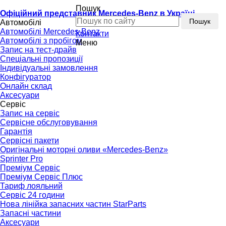
Пошук
Офіційний представник Mercedes-Benz в Україні
Пошук
Автомобілі
Автомобілі Mercedes-Benz
Контакти
Автомобілі з пробігом
Меню
Запис на тест-драйв
Спеціальні пропозиції
Індивідуальні замовлення
Конфігуратор
Онлайн склад
Аксесуари
Сервіс
Запис на сервіс
Сервісне обслуговування
Гарантія
Сервісні пакети
Оригінальні моторні оливи «Mercedes-Benz»
Sprinter Pro
Преміум Сервіс
Преміум Сервіс Плюс
Тариф лояльний
Сервіс 24 години
Нова лінійка запасних частин StarParts
Запасні частини
Аксесуари