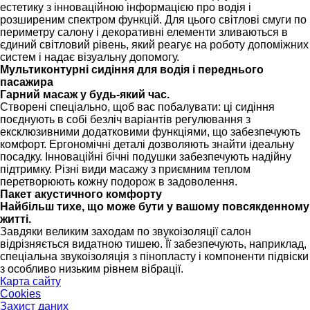
естетику з інноваційною інформацією про водія і
розширеним спектром функцій. Для цього світлові смуги по
периметру салону і декоративні елементи зливаються в
єдиний світловий рівень, який реагує на роботу допоміжних
систем і надає візуальну допомогу.
Мультиконтурні сидіння для водія і переднього
пасажира
Гарний масаж у будь-який час.
Створені спеціально, щоб вас побалувати: ці сидіння
поєднують в собі безліч варіантів регулювання з
ексклюзивними додатковими функціями, що забезпечують
комфорт. Ергономічні деталі дозволяють знайти ідеальну
посадку. Інноваційні бічні подушки забезпечують надійну
підтримку. Різні види масажу з приємним теплом
перетворюють кожну подорож в задоволення.
Пакет акустичного комфорту
Найбільш тихе, що може бути у вашому повсякденному
житті.
Завдяки великим заходам по звукоізоляції салон
відрізняється видатною тишею. Її забезпечують, наприклад,
спеціальна звукоізоляція з пінопласту і компоненти підвіски
з особливо низьким рівнем вібрації.
Карта сайту
Cookies
Захист даних