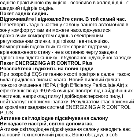
однією практичною функцією - особливо в холодні дні - є
швидкий підігрів сидінь.
Пакет задніх сидінь
Відпочивайте і відновлюйте сили. В той самий час.
Перетворіть задню частину салону вашого автомобіля в
зону комфорту: там ви можете насолоджуватися
вражаючим комфортом сидінь з електричним
регулюванням спинки, підігрівом і вентиляцією.
Комфортний підлокітник також сприяє підтримці
врівноваженого стану - не в останню чергу завдяки
здвоєному підстаканнику і вбудованої індукційної зарядки.
Пакет ENERGIZING AIR CONTROL Plus
Розслабтеся і вдихніть на повні груди.
При розробці EQS питанню якості повітря в салоні також
була приділена пильна увага. Новий пиловий фільтр
тонкого очищення HEPA (High Efficiency Particulate Air) з
ефективністю до 99,65% очищає повітря від найдрібніших
частинок, наприклад пилку і дрібнодисперсного пилу, і
нейтралізує неприємні запахи. Результатом стає приємний
мікроклімат завдяки системі ENERGIZING AIR CONTROL
PLUS.
Активне світлодіодне підсвічування салону
Ви задаєте настрій, світло допомагає.
Активне світлодіодне підсвічування салону виводить вас
на новий технологічний рівень. Воно об'єднує в собі