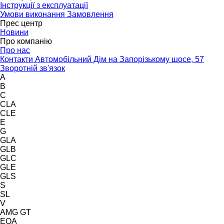
Інструкції з експлуатації
Умови виконання Замовлення
Прес центр
Новини
Про компанію
Про нас
Контакти Автомобільний Дім на Запорізькому шосе, 57
Зворотній зв'язок
A
B
C
CLA
CLE
E
G
GLA
GLB
GLC
GLE
GLS
S
SL
V
AMG GT
EQA