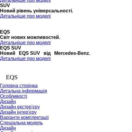
Детальніше про моделі
SUV
Новий рівень універсальності.
Детальніше про моделі
EQS
Cвіт нових можливостей.
Детальніше про моделі
EQS SUV
Новий EQS SUV від Mercedes-Benz.
Детальніше про моделі
EQS
Головна сторінка
Детальна інформація
Особливості
Дизайн
Дизайн екстер'єру
Дизайн інтер'єру
Варіанти комплектації
Спеціальна модель
Дизайн