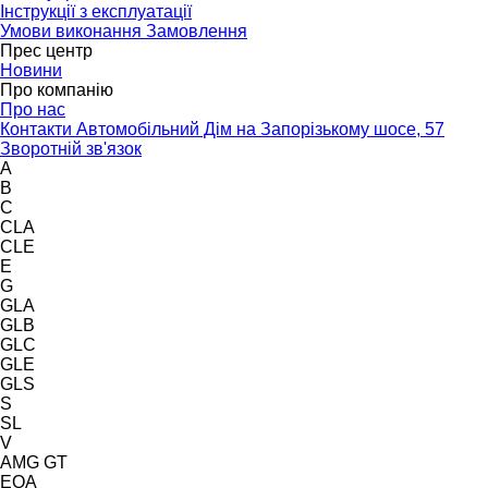
Інструкції з експлуатації
Умови виконання Замовлення
Прес центр
Новини
Про компанію
Про нас
Контакти Автомобільний Дім на Запорізькому шосе, 57
Зворотній зв'язок
A
B
C
CLA
CLE
E
G
GLA
GLB
GLC
GLE
GLS
S
SL
V
AMG GT
EQA