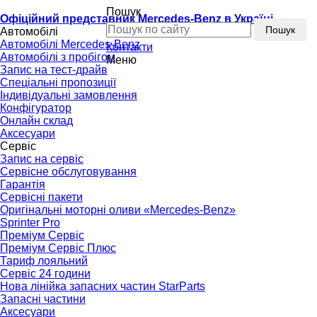
Пошук
Офіційний представник Mercedes-Benz в Україні
Пошук
Автомобілі
Автомобілі Mercedes-Benz
Контакти
Автомобілі з пробігом
Меню
Запис на тест-драйв
Спеціальні пропозиції
Індивідуальні замовлення
Конфігуратор
Онлайн склад
Аксесуари
Сервіс
Запис на сервіс
Сервісне обслуговування
Гарантія
Сервісні пакети
Оригінальні моторні оливи «Mercedes-Benz»
Sprinter Pro
Преміум Сервіс
Преміум Сервіс Плюс
Тариф лояльний
Сервіс 24 години
Нова лінійка запасних частин StarParts
Запасні частини
Аксесуари