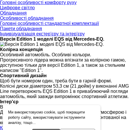
Головні особливості комфорту руху
Цифрове світло
Обладнання
Особливості обладнання
Головні особливості стандартної комплектації
Пакети обладнання
Індивідуалізація екстер'єру та інтер'єру
Версія Edition 1 моделі EQS від Mercedes-EQ.
Колірна концепція
Особливий автомобіль. Особливі кольори.
Прогресивного лідера можна впізнати за колірною гамою,
доступною тільки для версії Edition 1, а також за стильним
написом "Edition 1".
Спортивний дизайн
Щоб бути номером один, треба бути в гарній формі.
Колісні диски діаметром 53,3 см (21 дюйм) у виконанні AMG
Line перетворюють EQS Edition 1 в приваблюючий погляди
автомобіль, який завжди випромінює спортивний атлетизм.
Інтер'єр
Виглядає першокласно.
Дизайнерський інтер'єр зустрічає вас лаунж-атмосферою і
Ми використовуємо cookie, щоб покращити
високоякісними елементами комплектації, орієнтованої на
роботу сайту, використовувати інструменти
комфорт.
аналізу, тощо...
Карта сайту