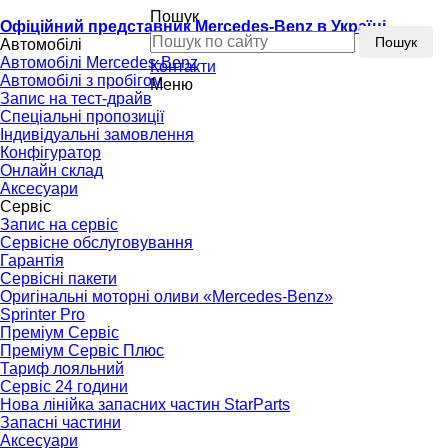
Пошук
Офіційний представник Mercedes-Benz в Україні
Пошук
Автомобілі
Автомобілі Mercedes-Benz
Контакти
Автомобілі з пробігом
Меню
Запис на тест-драйв
Спеціальні пропозиції
Індивідуальні замовлення
Конфігуратор
Онлайн склад
Аксесуари
Сервіс
Запис на сервіс
Сервісне обслуговування
Гарантія
Сервісні пакети
Оригінальні моторні оливи «Mercedes-Benz»
Sprinter Pro
Преміум Сервіс
Преміум Сервіс Плюс
Тариф лояльний
Сервіс 24 години
Нова лінійка запасних частин StarParts
Запасні частини
Аксесуари