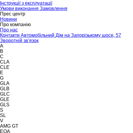
Інструкції з експлуатації
Умови виконання Замовлення
Прес центр
Новини
Про компанію
Про нас
Контакти Автомобільний Дім на Запорізькому шосе, 57
Зворотній зв'язок
A
B
C
CLA
CLE
E
G
GLA
GLB
GLC
GLE
GLS
S
SL
V
AMG GT
EQA